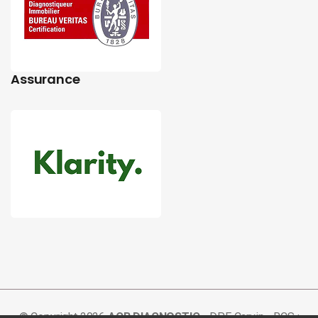
Assurance
© Copyright 2026
ACB DIAGNOSTIC
-
DPE Carvin
- RCS :